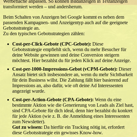
Werbefläche anpassen. So können Bildanzeigen in Textanzeigen
transformiert werden – und andersherum.
Beim Schalten von Anzeigen bei Google kommt es neben dem
passenden Kampagnen- und Anzeigentyp auch auf die geeignete
Gebotsstrategie an.
Zu den typischen Gebotsstrategien zählen:
Cost-per-Click-Gebote (CPC-Gebote):
Diese
Gebotsstrategie empfiehlt sich, wenn du mehr Besucher für
deine Website gewinnen und deine Conversion steigern
möchtest. Hier bezahlst du für jeden Klick auf deine Anzeige.
Cost-per-1000-Impressions-Gebot (vCPM-Gebote):
Dieser
Ansatz bietet sich insbesondere an, wenn du mehr Sichtbarkeit
für dein Business willst. Die Zahlung fällt hier basierend auf
Impressions an, also dafür, wie oft deine Ad Interessenten
angezeigt wurde.
Cost-per-Action-Gebote (CPA-Gebote):
Wenn du eine
bestimmte Aktion wie die Generierung von Leads als Ziel hast,
sind CPA-Gebote für dich ideal, denn hier bezahlst du konkret
für jede Aktion (wie z. B. die Anmeldung eines Interessenten
zum Newsletter).
Gut zu wissen:
Da hierfür ein Tracking nötig ist, erfordert
diese Gebotsstrategie ein gewisses Know-how.