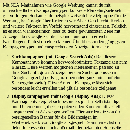
Mit SEA-Maßnahmen wie Google Werbung kannst du mit
unterschiedlichen Kampagnentypen konkrete Marketingziele sehr
gut verfolgen. So kannst du beispielsweise deine Zielgruppe für die
Werbung bei Google über Kriterien wie Alter, Geschlecht, Region
und weitere Faktoren im Vorfeld hervorragend eingrenzen. Folglich
ist es auch wahrscheinlich, dass du deine gewünschten Ziele mit
Anzeigen bei Google ziemlich schnell und genau erreichst.
Nachfolgend findest du einen kleinen Überblick zu den gängigsten
Kampagnentypen und entsprechenden Anzeigenformaten:
Suchkampagnen (mit Google Search Ads):
Bei diesem
Kampagnentyp kommen keywordoptimierte Textanzeigen zum
Einsatz. Diese werden möglichen Interessenten passend zu
ihrer Suchanfrage als Anzeige bei den Suchergebnissen in
Google angezeigt (z. B. ganz oben oder ganz unten auf einer
Suchergebnisseite). Diese Art von Kampagne lässt sich
besonders leicht erstellen und gilt als besonders zielgenau.
Displaykampagnen (mit Google Display Ads):
Dieser
Kampagnentyp eignet sich besonders gut für Selbstständige
und Unternehmen, die sich potenziellen Kunden mit visuell
ansprechenden Ads zeigen wollen. Hier werden die von dir
bereitgestellten Banner für die Bildanzeigen im
Werbenetzwerk von Google ausgespielt. Somit erreichst du
deine Interessenten auch außerhalb der bekannten Suchseite