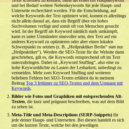
Texte schreiben zu können, muss als erstes ein Hauptkeyword
und bei Bedarf weitere Nebenkeywords für jede Haupt- und
Unterseite recherchiert werden. Für die Entscheidung, auf
welche Keywords der Text optimiert wird, kommt es allerdings
nicht allein darauf an, dass ein Begriff über ein hohes
Suchvolumen verfügt und somit oft von Menschen gesucht
wird. Ist der Begriff als Keyword nämlich stark umkämpft,
kann es unter Umständen sinnvoller sein, den Text auf ein
anderes Keyword zu optimieren oder aber einen lokalen
Schwerpunkt zu setzten (z. B. „Heilpraktiker Berlin“ statt nur
„Heilpraktiker“). Werden die SEO-Texte für die Website dann
geschrieben, gilt es, die Keywords entsprechend oft im Text
unterzubringen. Dabei ist „Keyword Stuffing“, also eine zu
hohe Keyworddichte zu Lasten der Lesbarkeit, unbedingt zu
vermeiden. Mehr zum Keyword Stuffing und weiteren
beliebten Fehlern bei SEO-Texten erfährst du in meinem
Beitrag
Top 3 Irrtümer zu SEO-Texten und dem Umgang mit
Keywords
.
Bilder wie Fotos und Graphiken mit entsprechenden Alt-
Texten
, die kurz und prägnant beschreiben, was auf dem Bild
zu sehen ist.
Meta-Title und Meta-Descriptions (SERP-Snippets)
für
jede deiner Haupt- und Unterseiten. Bei diesen handelt es sich
um die kurzen Texte, welche bei den jeweiligen